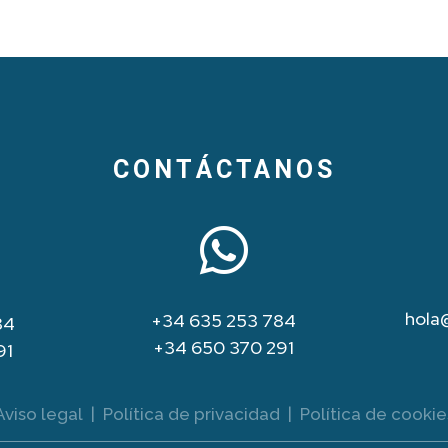
CONTÁCTANOS

hola
+34 635 253 784
84
+34 650 370 291
91
Aviso legal
|
Política de privacidad
|
Política de cookie