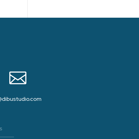

@dibustudio.com
s