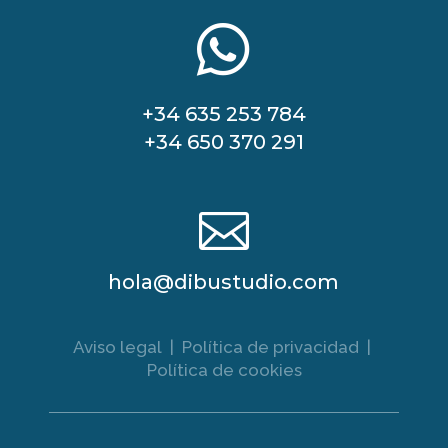

+34 635 253 784
+34 650 370 291

hola@dibustudio.com
Aviso legal
|
Política de privacidad
|
Política de cookies