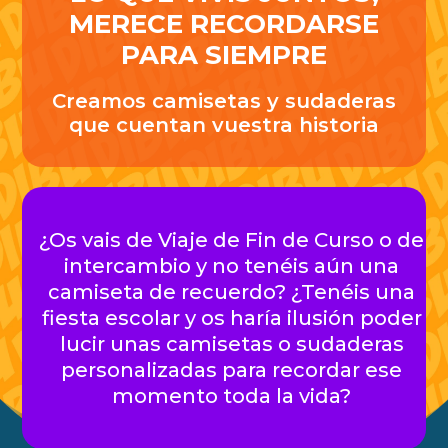
MERECE RECORDARSE
PARA SIEMPRE
Creamos camisetas y sudaderas
que cuentan vuestra historia
¿Os vais de Viaje de Fin de Curso o de
intercambio y no tenéis aún una
camiseta de recuerdo? ¿Tenéis una
fiesta escolar y os haría ilusión poder
lucir unas camisetas o sudaderas
personalizadas para recordar ese
momento toda la vida?