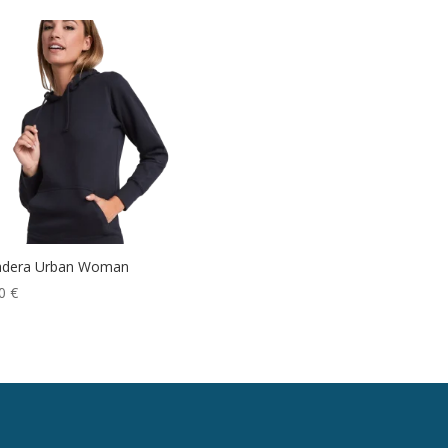
adera Urban Woman
00
€