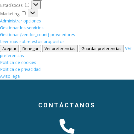
Estadísticas
Estadísticas
Marketing
Marketing
Administrar opciones
Gestionar los servicios
Gestionar {vendor_count} proveedores
Leer más sobre estos propósitos
Ver
Aceptar
Denegar
Ver preferencias
Guardar preferencias
preferencias
Política de cookies
Política de privacidad
Aviso legal
CONTÁCTANOS
