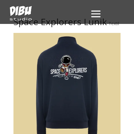
Space Explorers Lunik
Textil